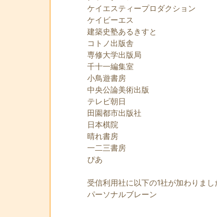
ケイエスティープロダクション
ケイビーエス
建築史塾あるきすと
コトノ出版舎
専修大学出版局
千十一編集室
小鳥遊書房
中央公論美術出版
テレビ朝日
田園都市出版社
日本棋院
晴れ書房
一二三書房
ぴあ
受信利用社に以下の1社が加わりまし
パーソナルブレーン