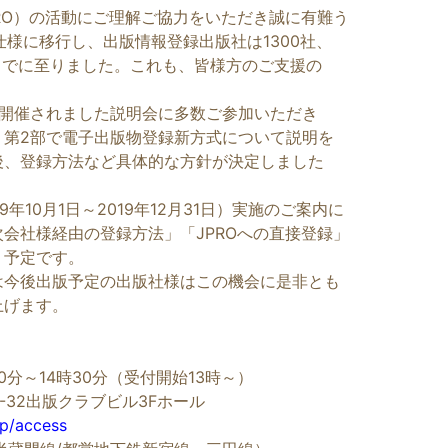
RO）の活動にご理解ご協力をいただき誠に有難う
仕様に移行し、出版情報登録出版社は1300社、
までに至りました。これも、皆様方のご支援の
て開催されました説明会に多数ご参加いただき
。第2部で電子出版物登録新方式について説明を
後、登録方法など具体的な方針が決定しました
。
10月1日～2019年12月31日）実施のご案内に
会社様経由の登録方法」「JPROへの直接登録」
く予定です。
は今後出版予定の出版社様はこの機会に是非とも
上げます。
30分～14時30分（受付開始13時～）
-32出版クラブビル3Fホール
jp/access