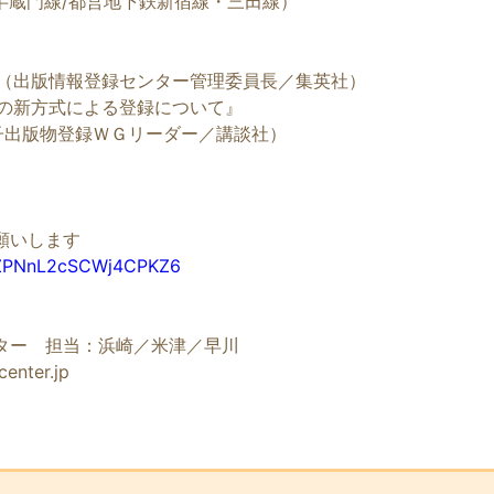
半蔵門線/都営地下鉄新宿線・三田線）
民（出版情報登録センター管理委員長／集英社）
物の新方式による登録について』
ＷＧリーダー／講談社）
）
願いします
e/ZPNnL2cSCWj4CPKZ6
ター 担当：浜崎／米津／早川
enter.jp