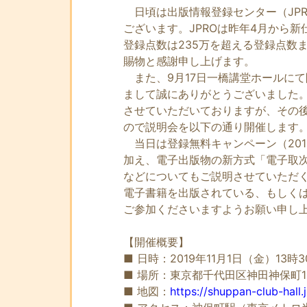
日頃は出版情報登録センター（JP
ございます。JPROは昨年4月から新
登録点数は235万を超える登録点数
賜物と感謝申し上げます。
また、9月17日一橋講堂ホールに
まして誠にありがとうございました
させていただいておりますが、その
ので説明会を以下の通り開催します
当日は登録無料キャンペーン（2019年
加え、電子出版物の新方式「電子取次
などについてもご説明させていただ
電子書籍を出版されている、もしく
ご参加くださいますようお願い申し
【開催概要】
■ 日時：2019年11月1日（金）13時
■ 場所：東京都千代田区神田神保町1
■ 地図：
https://shuppan-club-hall.