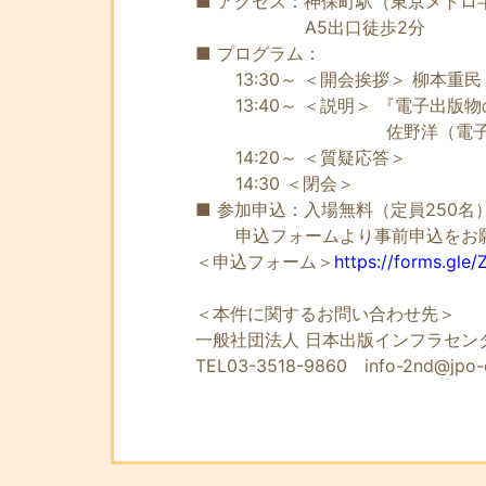
■ アクセス：神保町駅（東京メトロ
A5出口徒歩2分
■ プログラム：
13:30～ ＜開会挨拶＞ 柳本重
13:40～ ＜説明＞ 『電子出版
佐野洋（電子出版物登録
14:20～ ＜質疑応答＞
14:30 ＜閉会＞
■ 参加申込：入場無料（定員250名
申込フォームより事前申込をお
＜申込フォーム＞
https://forms.gl
＜本件に関するお問い合わせ先＞
一般社団法人 日本出版インフラセン
TEL03-3518-9860 info-2nd@jpo-c